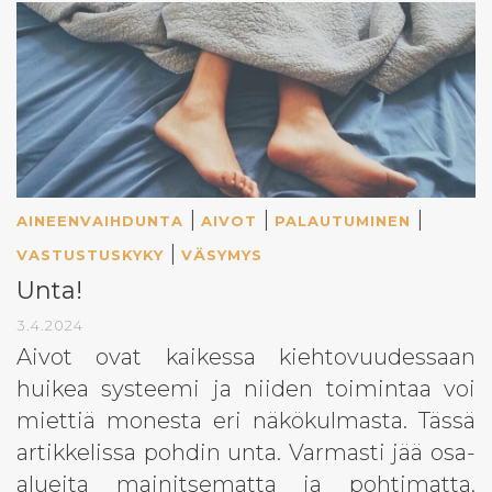
×
Tilaa uutiskirjeemme!
|
|
|
AINEENVAIHDUNTA
AIVOT
PALAUTUMINEN
Etunimi
|
VASTUSTUSKYKY
VÄSYMYS
Unta!
Sukunimi
3.4.2024
Aivot ovat kaikessa kiehtovuudessaan
huikea systeemi ja niiden toimintaa voi
Sähköposti
miettiä monesta eri näkökulmasta. Tässä
artikkelissa pohdin unta. Varmasti jää osa-
alueita mainitsematta ja pohtimatta,