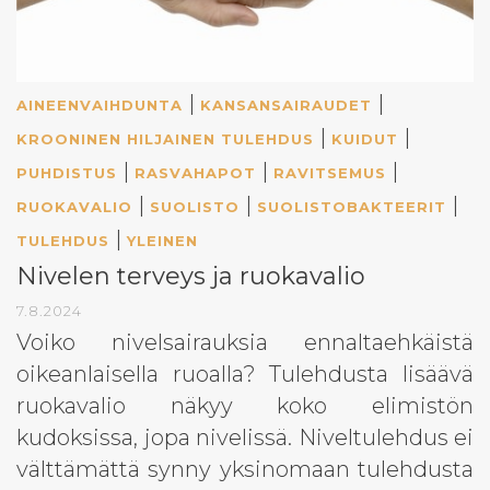
|
|
AINEENVAIHDUNTA
KANSANSAIRAUDET
|
|
KROONINEN HILJAINEN TULEHDUS
KUIDUT
|
|
|
PUHDISTUS
RASVAHAPOT
RAVITSEMUS
|
|
|
RUOKAVALIO
SUOLISTO
SUOLISTOBAKTEERIT
|
TULEHDUS
YLEINEN
Nivelen terveys ja ruokavalio
7.8.2024
Voiko nivelsairauksia ennaltaehkäistä
oikeanlaisella ruoalla? Tulehdusta lisäävä
ruokavalio näkyy koko elimistön
kudoksissa, jopa nivelissä. Niveltulehdus ei
välttämättä synny yksinomaan tulehdusta