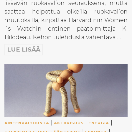
lisäävän ruokavalion seurauksena, mutta
saattaa helpottua oikeilla ruokavalion
muutoksilla, kirjoittaa Harvardinin Women
´s Watchin entinen päätoimittaja K.
Bilodeau. Kehon tulehdusta vähentävä …
LUE LISÄÄ
|
|
|
AINEENVAIHDUNTA
AKTIIVISUUS
ENERGIA
|
|
FUNKTIONAALINEN LÄÄKETIEDE
LIIKUNTA