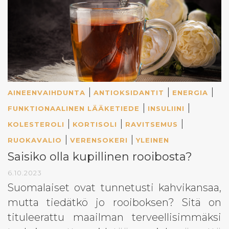
|
|
|
AINEENVAIHDUNTA
ANTIOKSIDANTIT
ENERGIA
|
|
FUNKTIONAALINEN LÄÄKETIEDE
INSULIINI
|
|
|
KOLESTEROLI
KORTISOLI
RAVITSEMUS
|
|
RUOKAVALIO
VERENSOKERI
YLEINEN
Saisiko olla kupillinen rooibosta?
6.10.2023
Suomalaiset ovat tunnetusti kahvikansaa,
mutta tiedätkö jo rooiboksen? Sitä on
tituleerattu maailman terveellisimmäksi