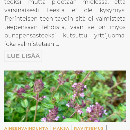
teeksi, mutta pidetään mielessä, että
varsinaisesti teestä ei ole kysymys.
Perinteisen teen tavoin sitä ei valmisteta
teepensaan lehdistä, vaan se on myös
punapensasteeksi kutsuttu yrttijuoma,
joka valmistetaan …
LUE LISÄÄ
|
|
|
AINEENVAIHDUNTA
MAKSA
RAVITSEMUS