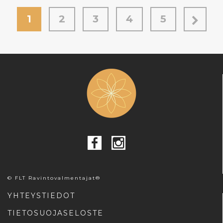
1
2
3
4
5
© FLT Ravintovalmentajat®
YHTEYSTIEDOT
TIETOSUOJASELOSTE