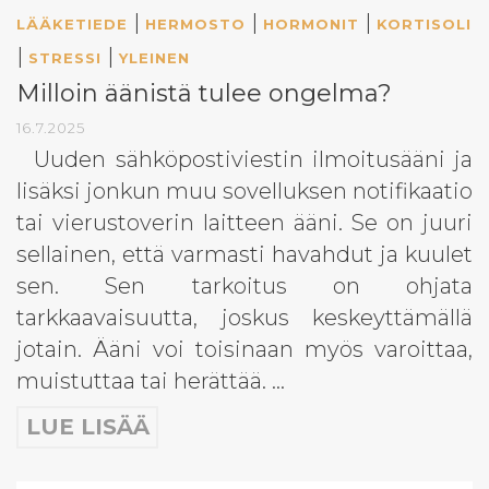
|
|
|
LÄÄKETIEDE
HERMOSTO
HORMONIT
KORTISOLI
|
|
STRESSI
YLEINEN
Milloin äänistä tulee ongelma?
16.7.2025
Uuden sähköpostiviestin ilmoitusääni ja
lisäksi jonkun muu sovelluksen notifikaatio
tai vierustoverin laitteen ääni. Se on juuri
sellainen, että varmasti havahdut ja kuulet
sen. Sen tarkoitus on ohjata
tarkkaavaisuutta, joskus keskeyttämällä
jotain. Ääni voi toisinaan myös varoittaa,
muistuttaa tai herättää. …
LUE LISÄÄ