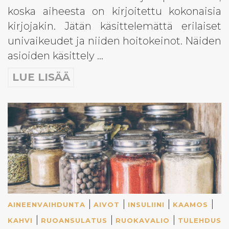
koska aiheesta on kirjoitettu kokonaisia
kirjojakin. Jätän käsittelemättä erilaiset
univaikeudet ja niiden hoitokeinot. Näiden
asioiden käsittely …
LUE LISÄÄ
|
|
|
|
AINEENVAIHDUNTA
AIVOT
INSULIINI
KAAMOS
|
|
|
KAHVI
RUOANSULATUS
RUOKAVALIO
TULEHDUS