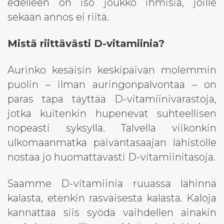
edelleen on iso joukko ihmisiä, joille
sekään annos ei riitä.
Mistä riittävästi D-vitamiinia?
Aurinko kesäisin keskipäivän molemmin
puolin – ilman auringonpalvontaa – on
paras tapa täyttää D-vitamiinivarastoja,
jotka kuitenkin hupenevat suhteellisen
nopeasti syksyllä. Talvella viikonkin
ulkomaanmatka päiväntasaajan lähistölle
nostaa jo huomattavasti D-vitamiinitasoja.
Saamme D-vitamiinia ruuassa lähinnä
kalasta, etenkin rasvaisesta kalasta. Kaloja
kannattaa siis syödä vaihdellen ainakin