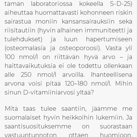
tämän laboratoriossa kokeella S-D-25)
aiheuttaa huomattavasti kohonneen riskin
sairastua moniin kansansairauksiin sekä
riisitautiin (hyvin alhainen immuniteetti ja
tulehdukset) ja luun hapertumiseen
(osteomalasia ja osteoporoosi). Vasta yli
100 nmol/l on riittävän hyvä arvo – ja
haittavaikutuksia ei ole todettu ollenkaan
alle 250 nmol/l arvoilla. Ihanteellisena
arvona voisi pitää 120–180 nmol/l. Mihin
sinun D-vitamiiniarvosi yltää?
Mitä taas tulee saantiin, jäämme me
suomalaiset hyvin heikkoihin lukemiin. Ja
saantisuosituksemme on suorastaan
vastuuntunnoton ottaen huomioon,