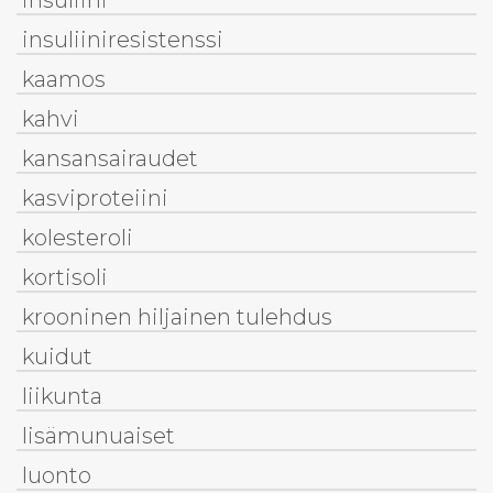
insuliini
insuliiniresistenssi
kaamos
kahvi
kansansairaudet
kasviproteiini
kolesteroli
kortisoli
krooninen hiljainen tulehdus
kuidut
liikunta
lisämunuaiset
luonto