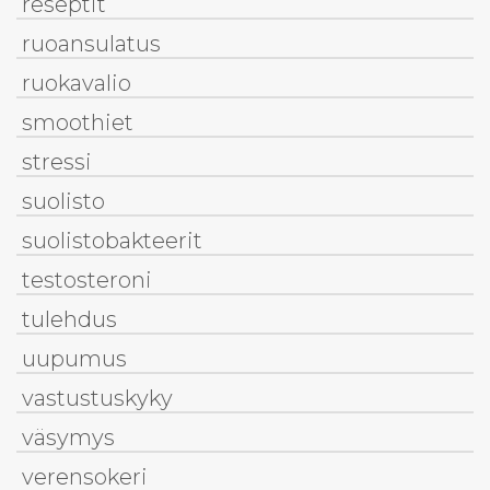
reseptit
ruoansulatus
ruokavalio
smoothiet
stressi
suolisto
suolistobakteerit
testosteroni
tulehdus
uupumus
vastustuskyky
väsymys
verensokeri