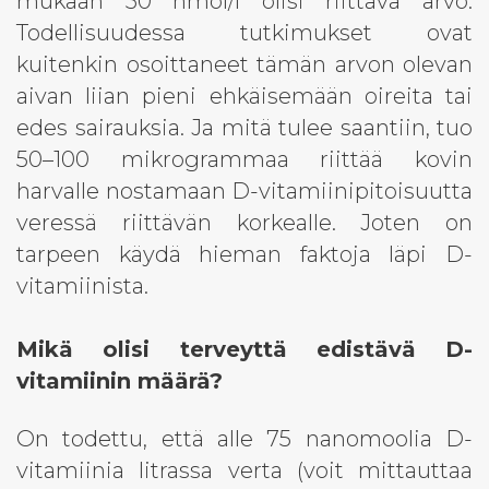
mukaan 50 nmol/l olisi riittävä arvo.
Todellisuudessa tutkimukset ovat
kuitenkin osoittaneet tämän arvon olevan
aivan liian pieni ehkäisemään oireita tai
edes sairauksia. Ja mitä tulee saantiin, tuo
50–100 mikrogrammaa riittää kovin
harvalle nostamaan D-vitamiinipitoisuutta
veressä riittävän korkealle. Joten on
tarpeen käydä hieman faktoja läpi D-
vitamiinista.
Mikä olisi terveyttä edistävä D-
vitamiinin määrä?
On todettu, että alle 75 nanomoolia D-
vitamiinia litrassa verta (voit mittauttaa