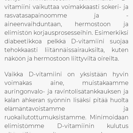
vitamiini vaikuttaa voimakkaasti sokeri- ja
rasvatasapainoomme ja -
aineenvaihduntaan, hermostoon ja
elimistön korjausprosesseihin. Esimerkiksi
diabeetikkoa pelkkä D-vitamiini suojaa
×
Tilaa uutiskirjeemme!
tehokkaasti liitännäissairauksilta, kuten
näköön ja hermostoon liittyviltä oireilta.
Etunimi
Vaikka D-vitamiini on yksistään hyvin
voimakas aine, muistakaamme
Sukunimi
auringonvalo- ja ravintolisätankkauksen ja
kalan ahkeran syönnin lisäksi pitää huolta
Sähköposti
elämäntavoistamme ja
ruokailutottumuksistamme. Minimoidaan
elimistömme D-vitamiinin kulutus