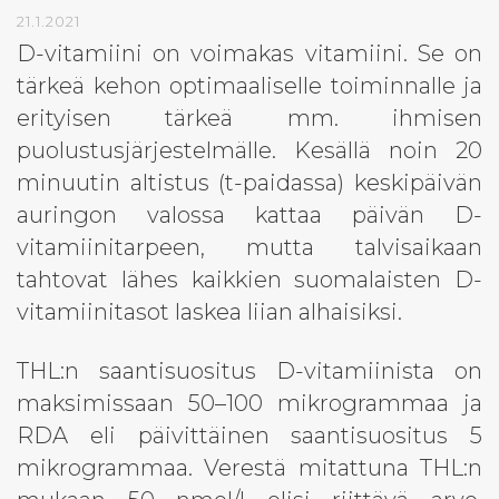
21.1.2021
D-vitamiini on voimakas vitamiini. Se on
tärkeä kehon optimaaliselle toiminnalle ja
erityisen tärkeä mm. ihmisen
puolustusjärjestelmälle. Kesällä noin 20
minuutin altistus (t-paidassa) keskipäivän
auringon valossa kattaa päivän D-
vitamiinitarpeen, mutta talvisaikaan
tahtovat lähes kaikkien suomalaisten D-
vitamiinitasot laskea liian alhaisiksi.
THL:n saantisuositus D-vitamiinista on
maksimissaan 50–100 mikrogrammaa ja
RDA eli päivittäinen saantisuositus 5
mikrogrammaa. Verestä mitattuna THL:n