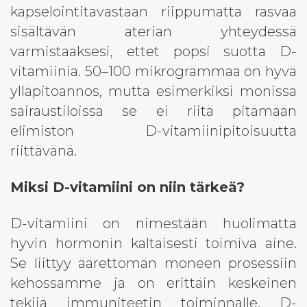
kapselointitavastaan riippumatta rasvaa
sisältävän aterian yhteydessä
varmistaaksesi, ettet popsi suotta D-
vitamiinia. 50–100 mikrogrammaa on hyvä
ylläpitoannos, mutta esimerkiksi monissa
sairaustiloissa se ei riitä pitämään
elimistön D-vitamiinipitoisuutta
riittävänä.
Miksi D-vitamiini on niin tärkeä?
D-vitamiini on nimestään huolimatta
hyvin hormonin kaltaisesti toimiva aine.
Se liittyy äärettömän moneen prosessiin
kehossamme ja on erittäin keskeinen
tekijä immuniteetin toiminnalle. D-