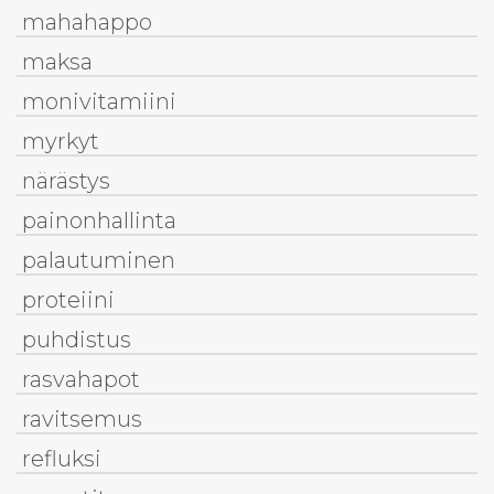
mahahappo
maksa
monivitamiini
myrkyt
närästys
painonhallinta
palautuminen
proteiini
puhdistus
rasvahapot
ravitsemus
refluksi