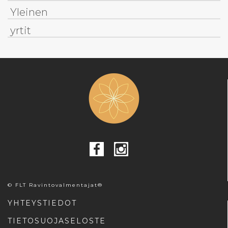
Yleinen
yrtit
© FLT Ravintovalmentajat®
YHTEYSTIEDOT
TIETOSUOJASELOSTE