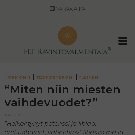
VARAA AIKA
|
|
HORMONIT
TESTOSTERONI
YLEINEN
“Miten niin miesten
vaihdevuodet?”
4.4.2022
”Heikentynyt potenssi ja libido,
erektiohäiriöt, vähentynyt lihasvoima ja -