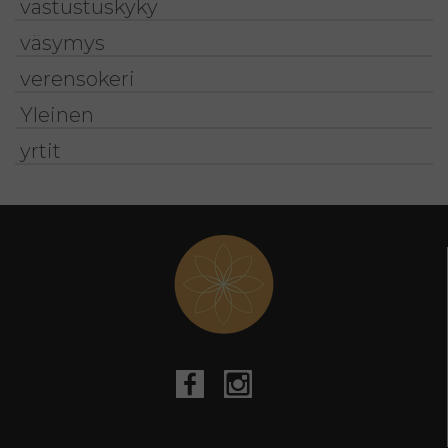
vastustuskyky
väsymys
verensokeri
Yleinen
yrtit