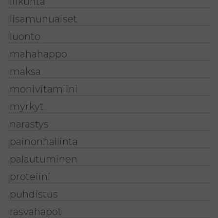
liikunta
lisämunuaiset
luonto
mahahappo
maksa
monivitamiini
myrkyt
närästys
painonhallinta
palautuminen
proteiini
puhdistus
rasvahapot