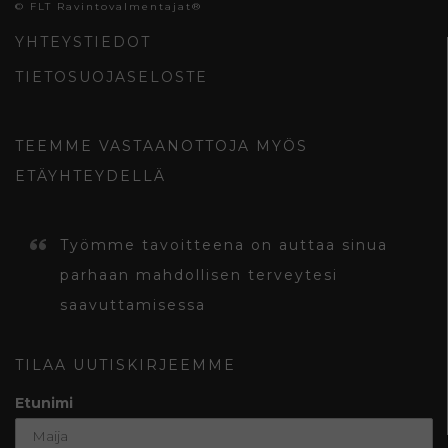
© FLT Ravintovalmentajat®
YHTEYSTIEDOT
TIETOSUOJASELOSTE
TEEMME VASTAANOTTOJA MYÖS
ETÄYHTEYDELLÄ
Työmme tavoitteena on auttaa sinua
parhaan mahdollisen terveytesi
saavuttamisessa
TILAA UUTISKIRJEEMME
Etunimi