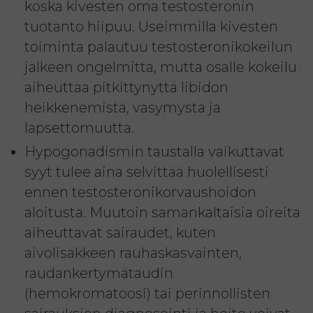
koska kivesten oma testosteronin
tuotanto hiipuu. Useimmilla kivesten
toiminta palautuu testosteronikokeilun
jälkeen ongelmitta, mutta osalle kokeilu
aiheuttaa pitkittynyttä libidon
heikkenemistä, väsymystä ja
lapsettomuutta.
Hypogonadismin taustalla vaikuttavat
syyt tulee aina selvittää huolellisesti
ennen testosteronikorvaushoidon
aloitusta. Muutoin samankaltaisia oireita
aiheuttavat sairaudet, kuten
aivolisäkkeen rauhaskasvainten,
raudankertymätaudin
(hemokromatoosi) tai perinnöllisten