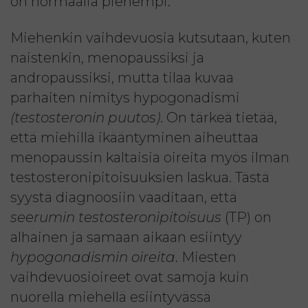
on normaalia pienempi.
Miehenkin vaihdevuosia kutsutaan, kuten
naistenkin, menopaussiksi ja
andropaussiksi, mutta tilaa kuvaa
parhaiten nimitys hypogonadismi
(testosteronin puutos)
. On tärkeä tietää,
että miehillä ikääntyminen aiheuttaa
menopaussin kaltaisia oireita myös ilman
testosteronipitoisuuksien laskua. Tästä
syystä diagnoosiin vaaditaan, että
seerumin testosteronipitoisuus
(TP) on
alhainen ja samaan aikaan esiintyy
hypogonadismin oireita
. Miesten
vaihdevuosioireet ovat samoja kuin
nuorella miehellä esiintyvässä