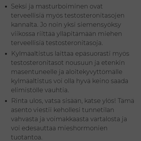
Seksi ja masturboiminen ovat
terveellisiä myös testosteronitasojen
kannalta. Jo noin yksi siemensyöksy
viikossa riittää ylläpitämään miehen
terveellisiä testosteronitasoja.
Kylmäaltistus laittaa epäsuorasti myös
testosteronitasot nousuun ja etenkin
masentuneelle ja aloitekyvyttömälle
kylmäaltistus voi olla hyvä keino saada
elimistölle vauhtia.
Rinta ulos, vatsa sisään, katse ylös! Tämä
asento viestii kehollesi tunnetilan
vahvasta ja voimakkaasta vartalosta ja
voi edesauttaa mieshormonien
tuotantoa.