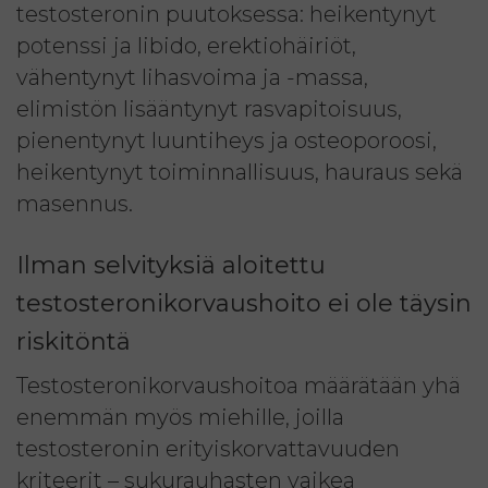
testosteronin puutoksessa: heikentynyt
potenssi ja libido, erektiohäiriöt,
vähentynyt lihasvoima ja -massa,
elimistön lisääntynyt rasvapitoisuus,
pienentynyt luuntiheys ja osteoporoosi,
heikentynyt toiminnallisuus, hauraus sekä
masennus.
Ilman selvityksiä aloitettu
testosteronikorvaushoito ei ole täysin
riskitöntä
Testosteronikorvaushoitoa määrätään yhä
enemmän myös miehille, joilla
testosteronin erityiskorvattavuuden
kriteerit – sukurauhasten vaikea