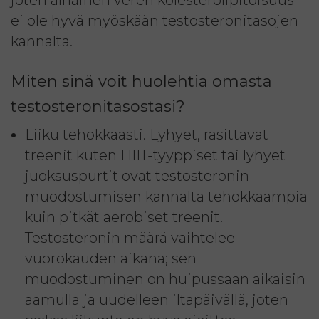
ei ole hyvä myöskään testosteronitasojen
kannalta.
Miten sinä voit huolehtia omasta
testosteronitasostasi?
Liiku tehokkaasti. Lyhyet, rasittavat
treenit kuten HIIT-tyyppiset tai lyhyet
juoksuspurtit ovat testosteronin
muodostumisen kannalta tehokkaampia
kuin pitkät aerobiset treenit.
Testosteronin määrä vaihtelee
vuorokauden aikana; sen
muodostuminen on huipussaan aikaisin
aamulla ja uudelleen iltapäivällä, joten