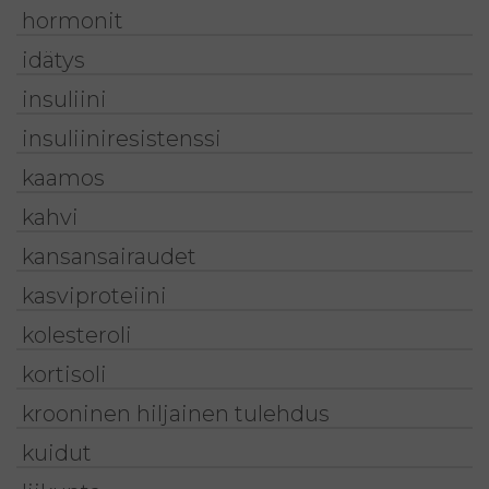
hormonit
idätys
insuliini
insuliiniresistenssi
kaamos
kahvi
kansansairaudet
kasviproteiini
kolesteroli
kortisoli
krooninen hiljainen tulehdus
kuidut