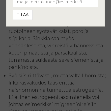
sinkki ja D-vitamiini ovat
välttämättömiä testosteronin
muodostumiselle. Hyviä sinkin lähteitä
ovat osterit sekä muut äyriäiset,
ruotoineen syötävät kalat, poro ja
siipikarja. Sinkkiä saa myös
vehnänleseistä, vihreistä vihanneksista
kuten pinaatista ja parsakaalista,
tummasta suklaasta sekä siemenistä ja
pähkinöistä.
Syö siis riittävästi, mutta vältä lihomista;
liika rasvakudos taas erittää
naishormonina tunnettua estrogeenia.
Liiallinen estrogeenitaso miehellä voi
johtaa esimerkiksi migreenioireisiin,