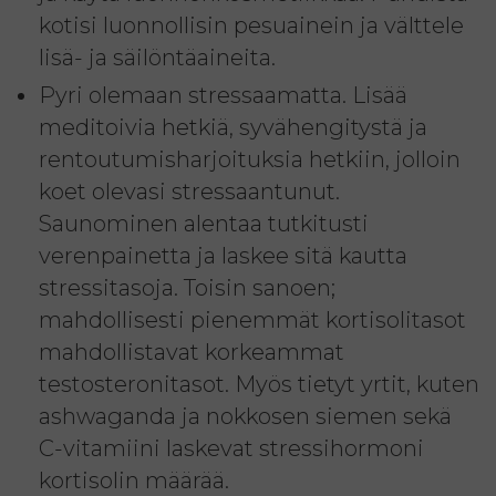
kotisi luonnollisin pesuainein ja välttele
lisä- ja säilöntäaineita.
Pyri olemaan stressaamatta. Lisää
meditoivia hetkiä, syvähengitystä ja
rentoutumisharjoituksia hetkiin, jolloin
koet olevasi stressaantunut.
Saunominen alentaa tutkitusti
verenpainetta ja laskee sitä kautta
stressitasoja. Toisin sanoen;
mahdollisesti pienemmät kortisolitasot
mahdollistavat korkeammat
testosteronitasot. Myös tietyt yrtit, kuten
ashwaganda ja nokkosen siemen sekä
C-vitamiini laskevat stressihormoni
kortisolin määrää.