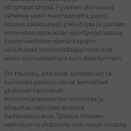
elinympäristössä. Fyysinen aktiivisuus
vähenee usein huomaamatta, paino
nousee salakavalasti pikkuhiljaa ja useiden
kroonisten sairauksien esiintyvyys kasvaa.
Epäterveellisten elämäntapojen
vaikutukset hormonitasapainoon ovat
usein voimakkaampia kuin ikääntymisen.
On havaittu, että eräät synteettiset tai
luonnosta peräisin olevat kemialliset
yhdisteet häiritsevät
hormonijärjestelmien toimintaa ja
aiheuttaa näin ollen erilaisia
haittavaikutuksia. Tällaisia ihmisen
valmistamia yhdisteitä ovat muun muassa