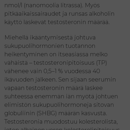
nmol/l (nanomoolia litrassa). Myös
pitkäaikaissairaudet ja runsas alkoholin
käyttö laskevat testosteronin määrää.
Miehellä ikääntymisestä johtuva
sukupuolihormonien tuotannon
heikentyminen on itseasiassa melko
vähäistä – testosteronipitoisuus (TP)
vähenee vain 0,5–1 % vuodessa 40
ikävuoden jälkeen. Sen sijaan seerumin
vapaan testosteronin määrä laskee
suhteessa enemmän iän myötä johtuen
elimistön sukupuolihormoneja sitovan
globuliinin (SHBG) määrän kasvusta.
Testosteronia muodostuu kolesterolista,
joten alhainen veren kolesterolipitoisuus