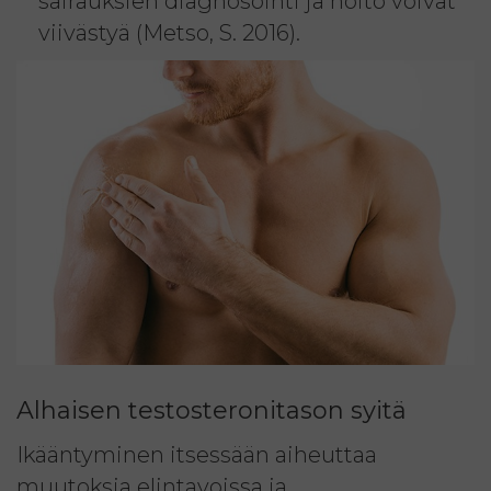
sairauksien diagnosointi ja hoito voivat
viivästyä (Metso, S. 2016).
Alhaisen testosteronitason syitä
Ikääntyminen itsessään aiheuttaa
muutoksia elintavoissa ja