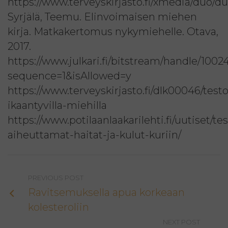
https://www.terveyskirjasto.fi/xmedia/duo/d
Syrjälä, Teemu. Elinvoimaisen miehen
kirja. Matkakertomus nykymiehelle. Otava,
2017.
https://www.julkari.fi/bitstream/handle/10
sequence=1&isAllowed=y
https://www.terveyskirjasto.fi/dlk00046/test
ikaantyvilla-miehilla
https://www.potilaanlaakarilehti.fi/uutiset/t
aiheuttamat-haitat-ja-kulut-kuriin/
PREVIOUS POST
Ravitsemuksella apua korkeaan
kolesteroliin
NEXT POST