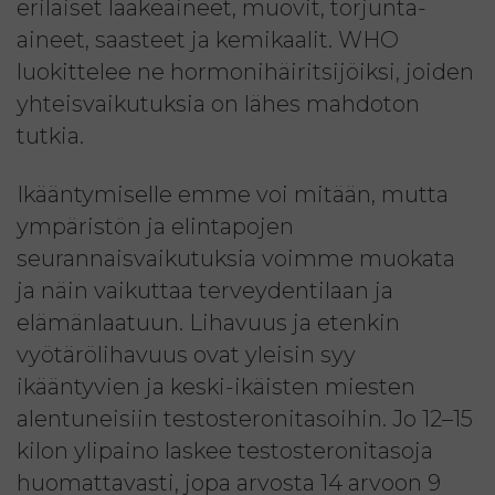
erilaiset lääkeaineet, muovit, torjunta-
aineet, saasteet ja kemikaalit. WHO
luokittelee ne hormonihäiritsijöiksi, joiden
yhteisvaikutuksia on lähes mahdoton
tutkia.
Ikääntymiselle emme voi mitään, mutta
ympäristön ja elintapojen
seurannaisvaikutuksia voimme muokata
ja näin vaikuttaa terveydentilaan ja
elämänlaatuun. Lihavuus ja etenkin
vyötärölihavuus ovat yleisin syy
ikääntyvien ja keski-ikäisten miesten
alentuneisiin testosteronitasoihin. Jo 12–15
kilon ylipaino laskee testosteronitasoja
huomattavasti, jopa arvosta 14 arvoon 9