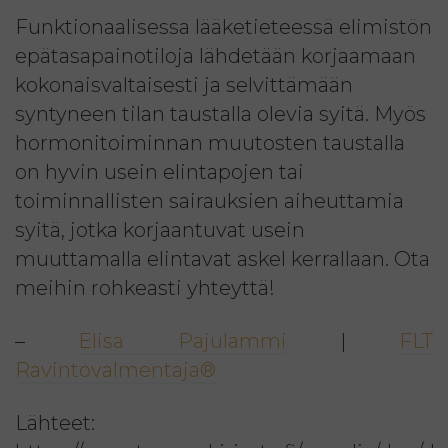
Funktionaalisessa lääketieteessä elimistön
epätasapainotiloja lähdetään korjaamaan
kokonaisvaltaisesti ja selvittämään
syntyneen tilan taustalla olevia syitä. Myös
hormonitoiminnan muutosten taustalla
on hyvin usein elintapojen tai
toiminnallisten sairauksien aiheuttamia
syitä, jotka korjaantuvat usein
muuttamalla elintavat askel kerrallaan. Ota
meihin rohkeasti yhteyttä!
–
Elisa Pajulammi
|
FLT
Ravintovalmentaja®
Lähteet: