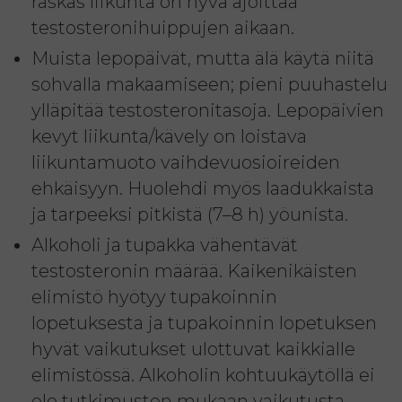
raskas liikunta on hyvä ajoittaa
testosteronihuippujen aikaan.
Muista lepopäivät, mutta älä käytä niitä
sohvalla makaamiseen; pieni puuhastelu
ylläpitää testosteronitasoja. Lepopäivien
kevyt liikunta/kävely on loistava
liikuntamuoto vaihdevuosioireiden
ehkäisyyn. Huolehdi myös laadukkaista
ja tarpeeksi pitkistä (7–8 h) yöunista.
Alkoholi ja tupakka vähentävät
testosteronin määrää. Kaikenikäisten
elimistö hyötyy tupakoinnin
lopetuksesta ja tupakoinnin lopetuksen
hyvät vaikutukset ulottuvat kaikkialle
elimistössä. Alkoholin kohtuukäytöllä ei
ole tutkimusten mukaan vaikutusta