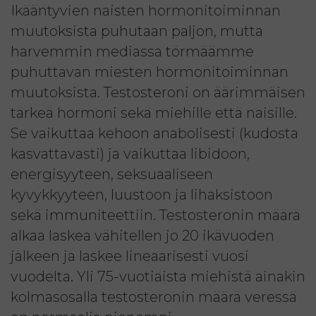
Ikääntyvien naisten hormonitoiminnan
muutoksista puhutaan paljon, mutta
harvemmin mediassa törmäämme
puhuttavan miesten hormonitoiminnan
muutoksista. Testosteroni on äärimmäisen
tärkeä hormoni sekä miehille että naisille.
Se vaikuttaa kehoon anabolisesti (kudosta
kasvattavasti) ja vaikuttaa libidoon,
energisyyteen, seksuaaliseen
kyvykkyyteen, luustoon ja lihaksistoon
sekä immuniteettiin. Testosteronin määrä
alkaa laskea vähitellen jo 20 ikävuoden
jälkeen ja laskee lineaarisesti vuosi
vuodelta. Yli 75-vuotiaista miehistä ainakin
kolmasosalla testosteronin määrä veressä