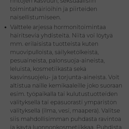
rintojen kasvuun, seksuaalisiin
toimintahäiriöihin ja piirteiden
naisellistumiseen.
Välttele arjessa hormonitoimintaa
häiritseviä yhdisteitä. Niitä voi löytyä
mm. erilaisista tuotteista kuten
muovipulloista, säilyketölkeistä,
pesuaineista, palonsuoja-aineista,
leluista, kosmetiikasta sekä
kasvinsuojelu- ja torjunta-aineista. Voit
altistua näille kemikaaleille joko suoraan
esim. työpaikalla tai kulutustuotteiden
välityksellä tai epäsuorasti ympäristön
välityksellä (ilma, vesi, maaperä). Valitse
siis mahdollisimman puhdasta ravintoa
ja käytä luonnonkosmetiikkaa. Puhdista