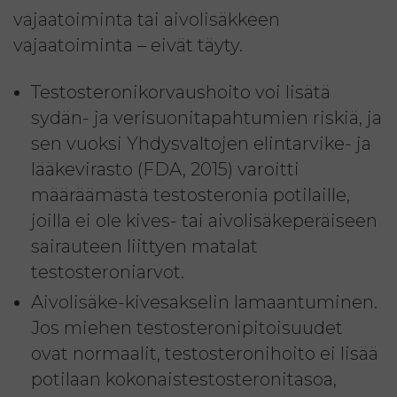
vajaatoiminta tai aivolisäkkeen
vajaatoiminta – eivät täyty.
Testosteronikorvaushoito voi lisätä
sydän- ja verisuonitapahtumien riskiä, ja
sen vuoksi Yhdysvaltojen elintarvike- ja
lääkevirasto (FDA, 2015) varoitti
määräämästä testosteronia potilaille,
joilla ei ole kives- tai aivolisäkeperäiseen
sairauteen liittyen matalat
testosteroniarvot.
Aivolisäke-kivesakselin lamaantuminen.
Jos miehen testosteronipitoisuudet
ovat normaalit, testosteronihoito ei lisää
potilaan kokonaistestosteronitasoa,