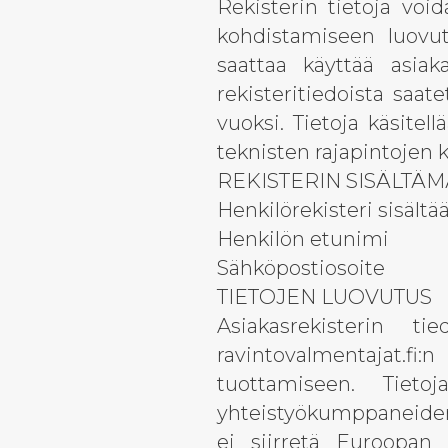
Rekisterin tietoja voi
kohdistamiseen luovutt
saattaa käyttää asiak
rekisteritiedoista saa
vuoksi. Tietoja käsitel
teknisten rajapintojen k
REKISTERIN SISÄLTÄM
Henkilörekisteri sisältää
Henkilön etunimi
Sähköpostiosoite
TIETOJEN LUOVUTUS
Asiakasrekisterin ti
ravintovalmentajat.fi
tuottamiseen. Tietoj
yhteistyökumppaneiden 
ei siirretä Euroopan U