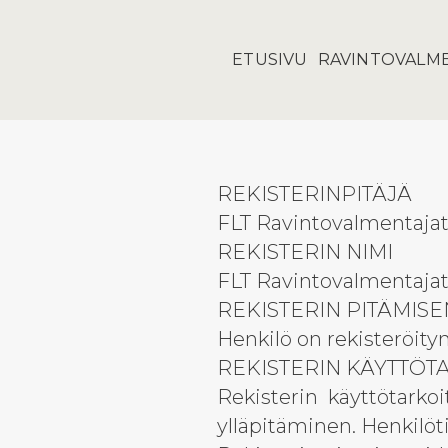
ETUSIVU
RAVINTOVALM
REKISTERINPITÄJÄ
FLT Ravintovalmentaja
REKISTERIN NIMI
FLT Ravintovalmentajat® 
REKISTERIN PITÄMIS
Henkilö on rekisteröityny
REKISTERIN KÄYTTÖT
Rekisterin käyttötarkoi
ylläpitäminen. Henkilöti