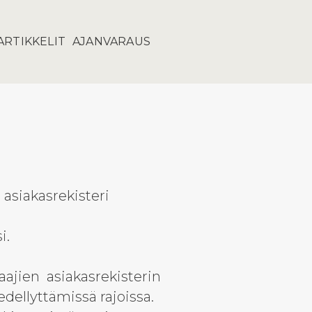
ARTIKKELIT
AJANVARAUS
 asiakasrekisteri
i.
aajien asiakasrekisterin
edellyttämissä rajoissa.