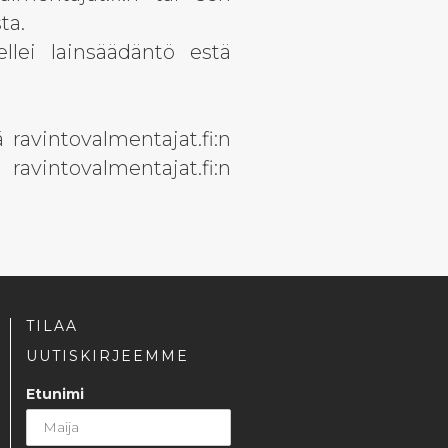
ta.
llei lainsäädäntö estä
ä ravintovalmentajat.fi:n
intovalmentajat.fi:n
TILAA
UUTISKIRJEEMME
Etunimi