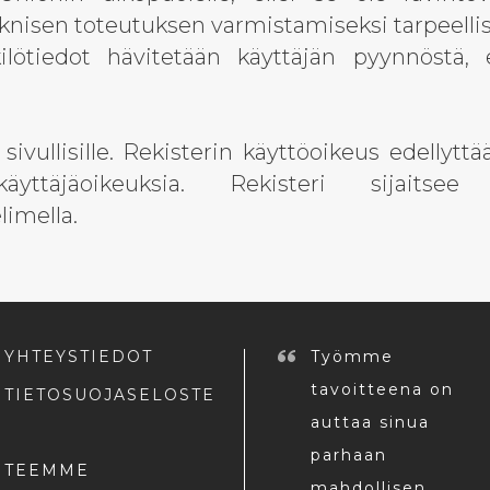
nisen toteutuksen varmistamiseksi tarpeellis
ilötiedot hävitetään käyttäjän pyynnöstä, e
sivullisille. Rekisterin käyttöoikeus edellyttä
ttäjäoikeuksia. Rekisteri sijaitsee rav
limella.
YHTEYSTIEDOT
Työmme
tavoitteena on
TIETOSUOJASELOSTE
auttaa sinua
parhaan
TEEMME
mahdollisen