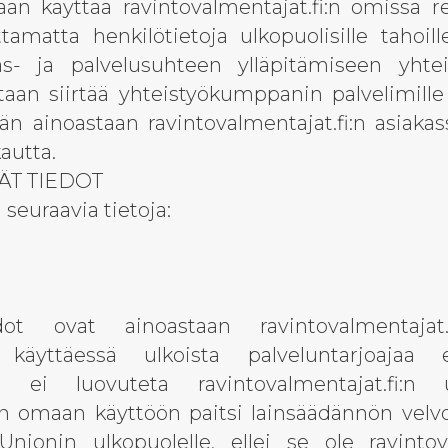
daan käyttää ravintovalmentajat.fi:n omissa 
amatta henkilötietoja ulkopuolisille tahoille
as- ja palvelusuhteen ylläpitämiseen yht
tetaan siirtää yhteistyökumppanin palvelimill
lään ainoastaan ravintovalmentajat.fi:n asiak
autta.
ÄT TIEDOT
 seuraavia tietoja:
edot ovat ainoastaan ravintovalmentajat.
:n käyttäessä ulkoista palveluntarjoajaa 
a ei luovuteta ravintovalmentajat.fi:n
omaan käyttöön paitsi lainsäädännön velvoi
nionin ulkopuolelle, ellei se ole ravintov