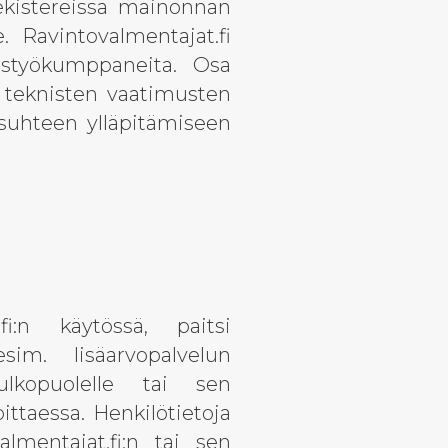
rekistereissä mainonnan
. Ravintovalmentajat.fi
eistyökumppaneita. Osa
e teknisten vaatimusten
assuhteen ylläpitämiseen
fi:n käytössä, paitsi
esim. lisäarvopalvelun
 ulkopuolelle tai sen
ttaessa. Henkilötietoja
almentajat.fi:n tai sen