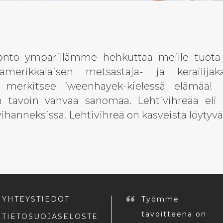
nto ympärillämme hehkuttaa meille tuota 
amerikkalaisen metsästäjä- ja keräilijäk
 merkitsee ’weenhayek-kielessä elämää!
in tavoin vahvaa sanomaa. Lehtivihreää eli k
hanneksissa. Lehtivihreä on kasveista löytyv
YHTEYSTIEDOT
Työmme
tavoitteena on
TIETOSUOJASELOSTE