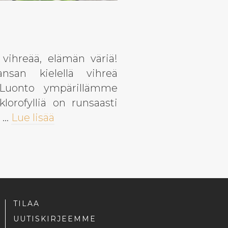
vihreää, elämän väriä!
ansan kielellä vihreä
 Luonto ympärillämme
lorofylliä on runsaasti
ä …
Lue lisää
TILAA
UUTISKIRJEEMME