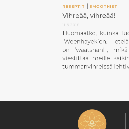
|
RESEPTIT
SMOOTHIET
Vihreää, vihreää!
11.6.2018
Huomaatko, kuinka luo
’Weenhayekien, etelä
on ’waatshanh, mikä
viestittää meille kaik
tummanvihreissä lehtivi