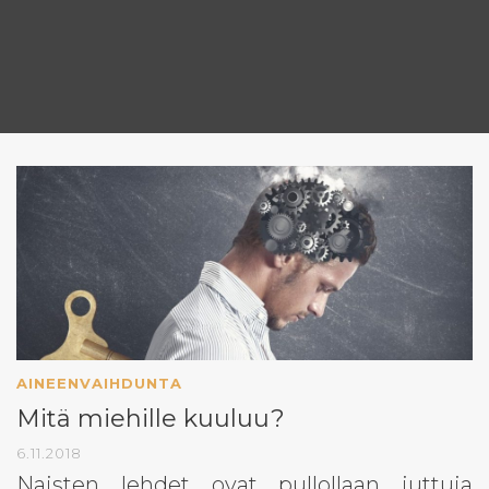
AINEENVAIHDUNTA
Mitä miehille kuuluu?
6.11.2018
Naisten lehdet ovat pullollaan juttuja