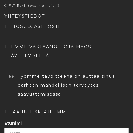
© FLT Ravintovalmentajat®
YHTEYSTIEDOT
TIETOSUOJASELOSTE
TEEMME VASTAANOTTOJA MYÖS
ETÄYHTEYDELLÄ
Työmme tavoitteena on auttaa sinua
parhaan mahdollisen terveytesi
saavuttamisessa
TILAA UUTISKIRJEEMME
Etunimi