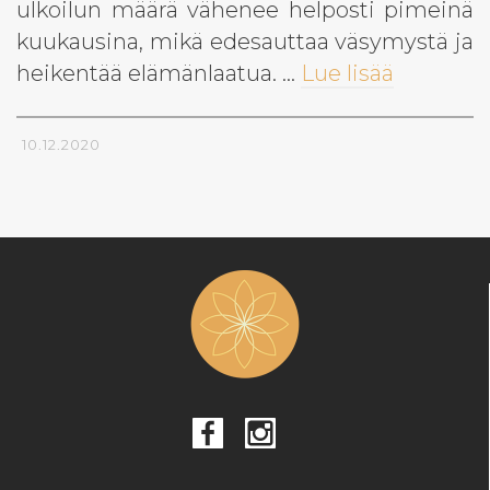
ulkoilun määrä vähenee helposti pimeinä
kuukausina, mikä edesauttaa väsymystä ja
heikentää elämänlaatua. …
Lue lisää
10.12.2020