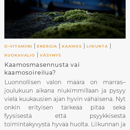
|
|
|
|
D-VITAMIINI
ENERGIA
KAAMOS
LIIKUNTA
|
RUOKAVALIO
VÄSYMYS
Kaamosmasennusta vai
kaamosoireilua?
Luonnollisen valon määrä on marras–
joulukuun aikana niukimmillaan ja pysyy
vielä kuukausien ajan hyvin vähäisenä. Nyt
onkin erityisen tärkeää pitää sekä
fyysisestä että psyykkisestä
toimintakyvystä hyvää huolta. Liikunnan ja