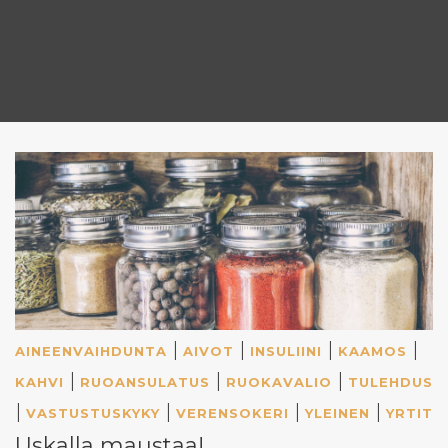
|
|
|
|
AINEENVAIHDUNTA
AIVOT
INSULIINI
KAAMOS
|
|
|
KAHVI
RUOANSULATUS
RUOKAVALIO
TULEHDUS
|
|
|
|
VASTUSTUSKYKY
VERENSOKERI
YLEINEN
YRTIT
Uskalla maustaa!