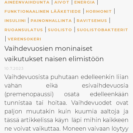
|
|
|
AINEENVAIHDUNTA
AIVOT
ENERGIA
|
|
FUNKTIONAALINEN LÄÄKETIEDE
HORMONIT
|
|
|
INSULIINI
PAINONHALLINTA
RAVITSEMUS
|
|
RUOANSULATUS
SUOLISTO
SUOLISTOBAKTEERIT
|
VERENSOKERI
Vaihdevuosien moninaiset
vaikutukset naisen elimistöön
10.7.2023
Vaihdevuosista puhutaan edelleenkin liian
vähän eikä esivaihdevuosia
(premenopaussi) osata edelleenkään
tunnistaa tai hoitaa. Vaihdevuodet ovat
paljon muutakin kuin kuumia aaltoja ja
tässä artikkelissa käyn läpi mihin kaikkeen
ne voivat vaikuttaa. Moneen vaivaan löytyy