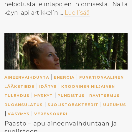
helpotusta elintapojen hiomisesta. Näitä
käyn läpi artikkelin …
Lue lisää
|
|
AINEENVAIHDUNTA
ENERGIA
FUNKTIONAALINEN
|
|
LÄÄKETIEDE
IDÄTYS
KROONINEN HILJAINEN
|
|
|
|
TULEHDUS
MYRKYT
PUHDISTUS
RAVITSEMUS
|
|
RUOANSULATUS
SUOLISTOBAKTEERIT
UUPUMUS
|
|
VÄSYMYS
VERENSOKERI
Paasto – apu aineenvaihduntaan ja
suolistoon