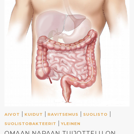
|
|
|
|
AIVOT
KUIDUT
RAVITSEMUS
SUOLISTO
|
SUOLISTOBAKTEERIT
YLEINEN
OMAAN NAPAAN TUIJOTTELU ON