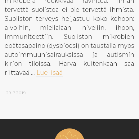
mikrobeja ruokkivaa ravintoa. Ilman
tervettä suolistoa ei ole tervettä ihmistä.
Suoliston terveys heijastuu koko kehoon:
aivoihin, mielialaan, niveliin, ihoon,
immuniteettiin. Suoliston mikrobien
epätasapaino (dysbioosi) on taustalla myös
autoimmuunisairauksissa ja autismin
kirjon tiloissa. Harva kuitenkaan saa
riittävää …
Lue lisää
29.7.2019