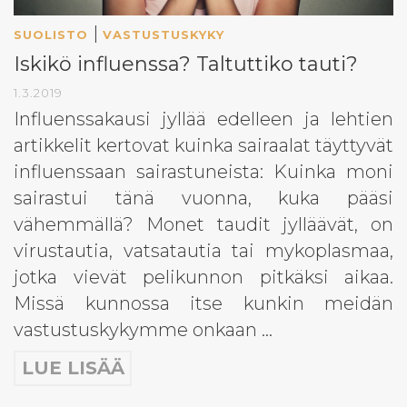
|
SUOLISTO
VASTUSTUSKYKY
Iskikö influenssa? Taltuttiko tauti?
1.3.2019
Influenssakausi jyllää edelleen ja lehtien
artikkelit kertovat kuinka sairaalat täyttyvät
influenssaan sairastuneista: Kuinka moni
sairastui tänä vuonna, kuka pääsi
vähemmällä? Monet taudit jylläävät, on
virustautia, vatsatautia tai mykoplasmaa,
jotka vievät pelikunnon pitkäksi aikaa.
Missä kunnossa itse kunkin meidän
vastustuskykymme onkaan …
LUE LISÄÄ