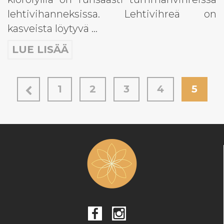
lehtivihanneksissa. Lehtivihreä on
kasveista löytyvä …
LUE LISÄÄ
1
2
3
4
5