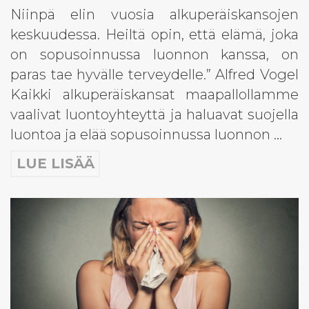
Niinpä elin vuosia alkuperäiskansojen
keskuudessa. Heiltä opin, että elämä, joka
on sopusoinnussa luonnon kanssa, on
paras tae hyvälle terveydelle.” Alfred Vogel
Kaikki alkuperäiskansat maapallollamme
vaalivat luontoyhteyttä ja haluavat suojella
luontoa ja elää sopusoinnussa luonnon …
×
Tilaa uutiskirjeemme!
LUE LISÄÄ
Etunimi
Sukunimi
Sähköposti