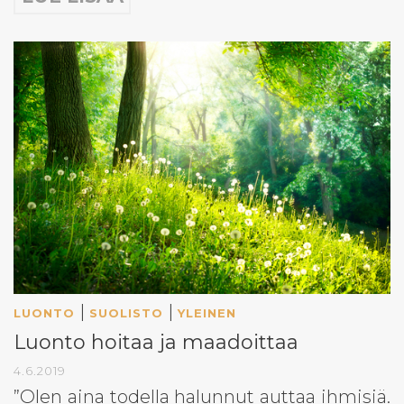
|
|
LUONTO
SUOLISTO
YLEINEN
Luonto hoitaa ja maadoittaa
4.6.2019
”Olen aina todella halunnut auttaa ihmisiä.