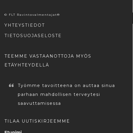
© FLT Ravintovalmentajat®
YHTEYSTIEDOT
TIETOSUOJASELOSTE
TEEMME VASTAANOTTOJA MYÖS
ETÄYHTEYDELLÄ
Työmme tavoitteena on auttaa sinua
parhaan mahdollisen terveytesi
saavuttamisessa
TILAA UUTISKIRJEEMME
Etunimi