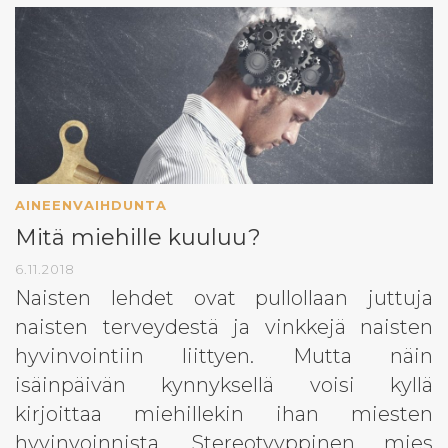
AINEENVAIHDUNTA
Mitä miehille kuuluu?
6.11.2018
Naisten lehdet ovat pullollaan juttuja
naisten terveydestä ja vinkkejä naisten
hyvinvointiin liittyen. Mutta näin
isäinpäivän kynnyksellä voisi kyllä
kirjoittaa miehillekin ihan miesten
hyvinvoinnista. Stereotyyppinen mies