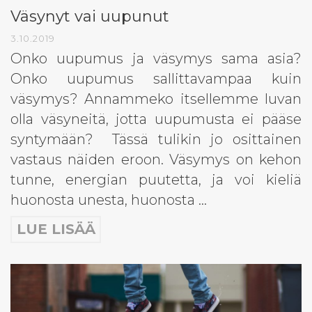
Väsynyt vai uupunut
3.10.2019
Onko uupumus ja väsymys sama asia?
Onko uupumus sallittavampaa kuin
väsymys? Annammeko itsellemme luvan
olla väsyneitä, jotta uupumusta ei pääse
syntymään? Tässä tulikin jo osittainen
vastaus näiden eroon. Väsymys on kehon
tunne, energian puutetta, ja voi kieliä
huonosta unesta, huonosta …
LUE LISÄÄ