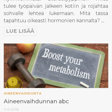
tulee työpäivän jälkeen kotiin ja rojahtaa
sohvalle lehteä lukemaan. Mitä tässä
tapahtuu oikeasti hormonien kannalta? …
LUE LISÄÄ
AINEENVAIHDUNTA
Aineenvaihdunnan abc
11.6.2018