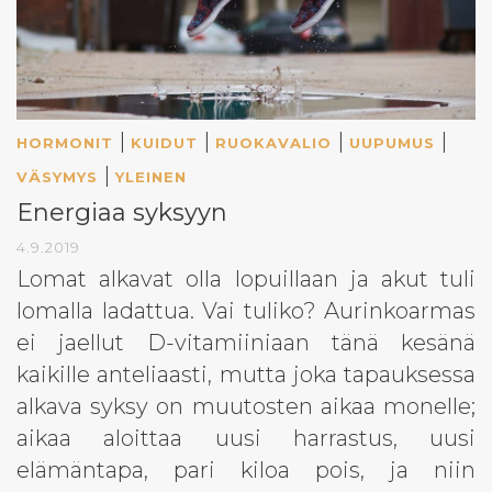
|
|
|
|
HORMONIT
KUIDUT
RUOKAVALIO
UUPUMUS
|
VÄSYMYS
YLEINEN
Energiaa syksyyn
4.9.2019
Lomat alkavat olla lopuillaan ja akut tuli
lomalla ladattua. Vai tuliko? Aurinkoarmas
ei jaellut D-vitamiiniaan tänä kesänä
kaikille anteliaasti, mutta joka tapauksessa
alkava syksy on muutosten aikaa monelle;
aikaa aloittaa uusi harrastus, uusi
elämäntapa, pari kiloa pois, ja niin