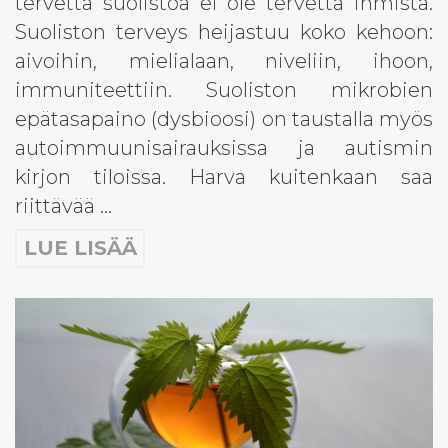
tervettä suolistoa ei ole tervettä ihmistä.
Suoliston terveys heijastuu koko kehoon:
aivoihin, mielialaan, niveliin, ihoon,
immuniteettiin. Suoliston mikrobien
epätasapaino (dysbioosi) on taustalla myös
autoimmuunisairauksissa ja autismin
kirjon tiloissa. Harva kuitenkaan saa
riittävää …
LUE LISÄÄ