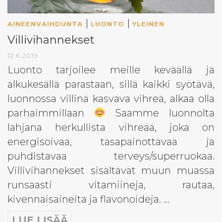
|
|
AINEENVAIHDUNTA
LUONTO
YLEINEN
Villivihannekset
12.6.2019
Luonto tarjoilee meille keväällä ja
alkukesällä parastaan, sillä kaikki syötävä,
luonnossa villinä kasvava vihreä, alkaa olla
parhaimmillaan
Saamme luonnolta
lahjana herkullista vihreää, joka on
energisoivaa, tasapainottavaa ja
puhdistavaa terveys/superruokaa.
Villivihannekset sisältävät muun muassa
runsaasti vitamiineja, rautaa,
kivennäisaineita ja flavonoideja. …
LUE LISÄÄ