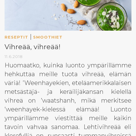
|
RESEPTIT
SMOOTHIET
Vihreää, vihreää!
11.6.2018
Huomaatko, kuinka luonto ympärillämme
hehkuttaa meille tuota vihreää, elämän
väriä! ’Weenhayekien, eteläamerikkalaisen
metsästäjä- ja keräilijäkansan kielellä
vihreä on ’waatshanh, mikä merkitsee
’weenhayek-kielessä elämää! Luonto
ympärillämme viestittää meille kaikin
tavoin vahvaa sanomaa. Lehtivihreää eli
klorofylliä on runsaasti tummanvihreissä