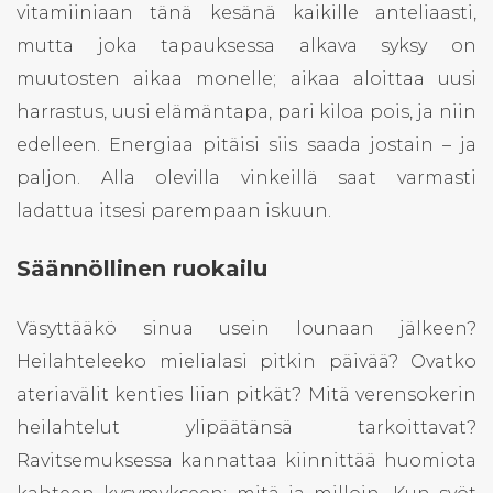
vitamiiniaan tänä kesänä kaikille anteliaasti,
mutta joka tapauksessa alkava syksy on
muutosten aikaa monelle; aikaa aloittaa uusi
harrastus, uusi elämäntapa, pari kiloa pois, ja niin
edelleen. Energiaa pitäisi siis saada jostain – ja
paljon. Alla olevilla vinkeillä saat varmasti
ladattua itsesi parempaan iskuun.
Säännöllinen ruokailu
Väsyttääkö sinua usein lounaan jälkeen?
Heilahteleeko mielialasi pitkin päivää? Ovatko
ateriavälit kenties liian pitkät? Mitä verensokerin
heilahtelut ylipäätänsä tarkoittavat?
Ravitsemuksessa kannattaa kiinnittää huomiota