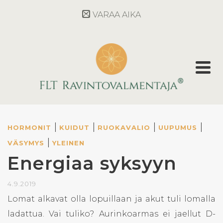
VARAA AIKA
|
|
|
|
HORMONIT
KUIDUT
RUOKAVALIO
UUPUMUS
|
VÄSYMYS
YLEINEN
Energiaa syksyyn
4.9.2019
Lomat alkavat olla lopuillaan ja akut tuli lomalla
ladattua. Vai tuliko? Aurinkoarmas ei jaellut D-