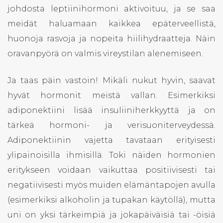
johdosta leptiinihormoni aktivoituu, ja se saa
meidät haluamaan kaikkea epäterveellistä,
huonoja rasvoja ja nopeita hiilihydraatteja. Näin
oravanpyörä on valmis vireystilan alenemiseen.
Ja taas päin vastoin! Mikäli nukut hyvin, saavat
hyvät hormonit meistä vallan. Esimerkiksi
adiponektiini lisää insuliiniherkkyyttä ja on
tärkeä hormoni- ja verisuoniterveydessä.
Adiponektiinin vajetta tavataan erityisesti
ylipainoisilla ihmisillä. Toki näiden hormonien
eritykseen voidaan vaikuttaa positiivisesti tai
negatiivisesti myös muiden elämäntapojen avulla
(esimerkiksi alkoholin ja tupakan käytöllä), mutta
uni on yksi tärkeimpiä ja jokapäiväisiä tai -öisiä