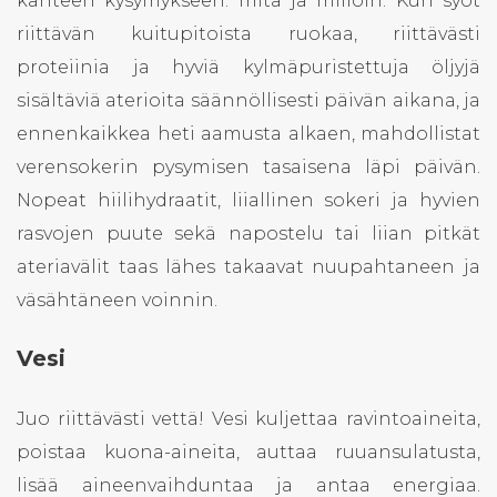
kahteen kysymykseen: mitä ja milloin. Kun syöt
riittävän kuitupitoista ruokaa, riittävästi
proteiinia ja hyviä kylmäpuristettuja öljyjä
sisältäviä aterioita säännöllisesti päivän aikana, ja
ennenkaikkea heti aamusta alkaen, ma
hdollistat
verensokerin pysymisen tasaisena läpi päivän.
Nopeat
hiilihydraatit, liiallinen sokeri ja
hyvien
r
asvojen puute sekä napostelu tai liian pitkät
ateriavälit taas lähes takaavat nuupahtaneen ja
väsähtäneen voinnin.
Vesi
Juo riittävästi vettä! Vesi kuljettaa ravintoaineita,
poistaa kuona-aineita, auttaa ruuansulatusta,
lisää aineenvaihduntaa ja antaa energiaa.