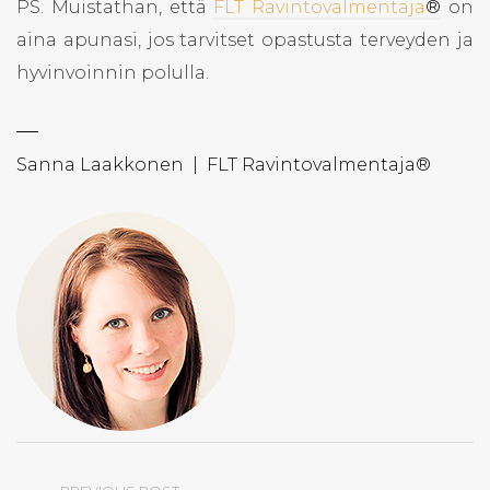
PS. Muistathan, että
FLT Ravintovalmentaja
®
on
aina apunasi, jos tarvitset opastusta terveyden ja
hyvinvoinnin polulla.
—
Sanna Laakkonen | FLT Ravintovalmentaja®