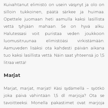
Kuivahtanut elimistö on usein väsynyt ja olo on
silloin tukkoinen, päätä särkee ja huimaa.
Opettele juomaan heti aamulla kaksi lasillista
vettä tyhjään mahaan. Se on hyvä alku.
Halutessasi voit puristaa veden joukkoon
luomusitruunaa elimistöäsi virkistämään.
Aamuveden lisäksi ota kahdesti päivän aikana
tuo kaksi lasillista vettä. Näin saat yhteensä jo 1,5
litraa vettä!
Marjat
Marjat, marjat, marjat! Käsi sydämellä – syötkö
joka päivä vähintään 1,5 dl marjoja? Ota se
tavoitteeksi. Monella pakastimet ovat marjoja