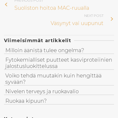
PREVIOUS POST
Suoliston hoitoa MAC-ruualla
NEXT POST
Väsynyt vai uupunut
Viimeisimmät artikkelit
Milloin äänistä tulee ongelma?
Fytokemialliset puutteet kasviproteiinien
jalostusluokittelussa
Voiko tehdä muutakin kuin hengittää
syvään?
Nivelen terveys ja ruokavalio
Ruokaa kipuun?