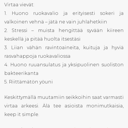
Tilaa uutiskirjeemme!
Virtaa vievät:
1. Huono ruokavalio ja erityisesti sokeri ja
Etunimi
valkoinen vehnä – jätä ne vain juhlahetkiin
2. Stressi – muista hengittää syvään kiireen
Sukunimi
keskellä ja pitää huolta itsestäsi
3. Liian vähän ravintoaineita, kuituja ja hyviä
rasvahappoja ruokavaliossa
Sähköposti
4. Huono ruuansulatus ja yksipuolinen suoliston
bakteerikanta
5. Riittämätön yöuni
Keskittymällä muutamiin seikkoihin saat varmasti
virtaa arkeesi. Älä tee asioista monimutkaisia,
keep it simple.