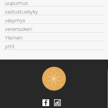
uupumus
vastustuskyky
väsymys
verensokeri
Yleinen
yrtit