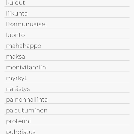
kuidut
liikunta
lisämunuaiset
luonto
mahahappo
maksa
monivitamiini
myrkyt
närästys
painonhallinta
palautuminen
proteiini
puhdistus