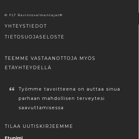
© FLT Ravintovalmentajat®
YHTEYSTIEDOT
TIETOSUOJASELOSTE
TEEMME VASTAANOTTOJA MYÖS
ETÄYHTEYDELLÄ
Työmme tavoitteena on auttaa sinua
parhaan mahdollisen terveytesi
saavuttamisessa
TILAA UUTISKIRJEEMME
Etunimi