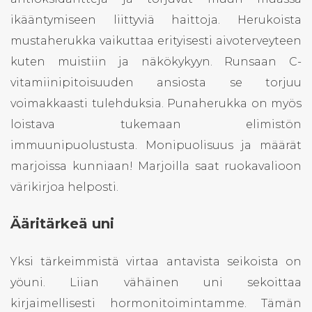
ikääntymiseen liittyviä haittoja. Herukoista
mustaherukka vaikuttaa erityisesti aivoterveyteen
kuten muistiin ja näkökykyyn. Runsaan C-
vitamiinipitoisuuden ansiosta se torjuu
voimakkaasti tulehduksia. Punaherukka on myös
loistava tukemaan elimistön
immuunipuolustusta. Monipuolisuus ja määrät
marjoissa kunniaan! Marjoilla saat ruokavalioon
värikirjoa helposti.
Ääritärkeä uni
Yksi tärkeimmistä virtaa antavista seikoista on
yöuni. Liian vähäinen uni sekoittaa
kirjaimellisesti hormonitoimintamme. Tämän