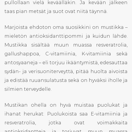
pullollaan vielä keväälläkin. Ja kevään jälkeen
taas pian metsät ja suot ovat niitä täynnä.
Marjoista ehdoton oma suosikkini on mustikka –
mieletön antioksidanttipommi ja kuidun lähde.
Mustikka sisältää muun muassa resveratrolia,
gallushappoa, C-vitamiinia, K-vitamiinia sekä
antosyaaneja – eli torjuu ikääntymistä, edesauttaa
sydän- ja verisuoniterveyttä, pitää huolta aivoista
ja edistää ruuansulatusta sekä on hyväksi iholle ja
silmien terveydelle.
Mustikan ohella on hyvä muistaa puolukat ja
ihanat herukat: Puolukoista saa E-vitamiinia ja
resveratrolia, jotka ovat voimakkaita
antioksidantteja ja torjuvat muun muassa