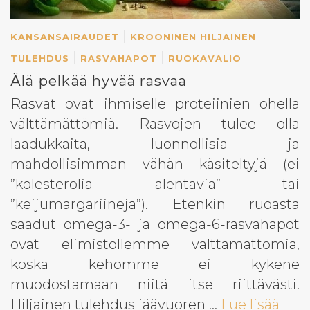
|
KANSANSAIRAUDET
KROONINEN HILJAINEN
|
|
TULEHDUS
RASVAHAPOT
RUOKAVALIO
Älä pelkää hyvää rasvaa
Rasvat ovat ihmiselle proteiinien ohella
välttämättömiä. Rasvojen tulee olla
laadukkaita, luonnollisia ja
mahdollisimman vähän käsiteltyjä (ei
”kolesterolia alentavia” tai
”keijumargariineja”). Etenkin ruoasta
saadut omega-3- ja omega-6-rasvahapot
ovat elimistöllemme välttämättömiä,
koska kehomme ei kykene
muodostamaan niitä itse riittävästi.
Hiljainen tulehdus jäävuoren …
Lue lisää