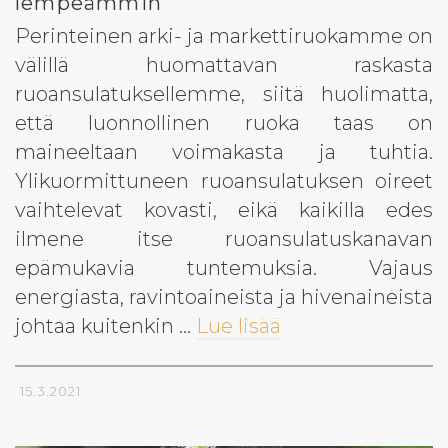
lempeämmin
Perinteinen arki- ja markettiruokamme on
välillä huomattavan raskasta
ruoansulatuksellemme, siitä huolimatta,
että luonnollinen ruoka taas on
maineeltaan voimakasta ja tuhtia.
Ylikuormittuneen ruoansulatuksen oireet
vaihtelevat kovasti, eikä kaikilla edes
ilmene itse ruoansulatuskanavan
epämukavia tuntemuksia. Vajaus
energiasta, ravintoaineista ja hivenaineista
johtaa kuitenkin …
Lue lisää
15.3.2021