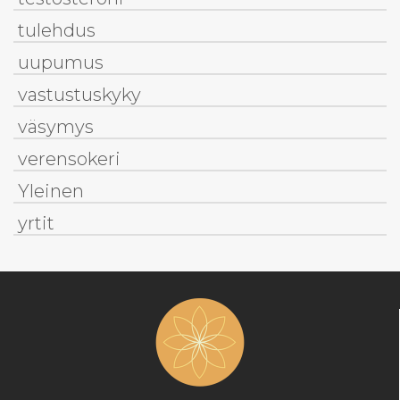
tulehdus
uupumus
vastustuskyky
väsymys
verensokeri
Yleinen
yrtit