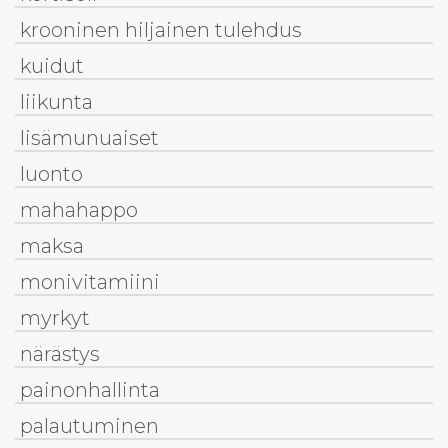
krooninen hiljainen tulehdus
kuidut
liikunta
lisämunuaiset
luonto
mahahappo
maksa
monivitamiini
myrkyt
närästys
painonhallinta
palautuminen