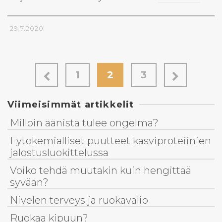
29.7.2020
1
2
3
Viimeisimmät artikkelit
Milloin äänistä tulee ongelma?
Fytokemialliset puutteet kasviproteiinien
jalostusluokittelussa
Voiko tehdä muutakin kuin hengittää
syvään?
Nivelen terveys ja ruokavalio
Ruokaa kipuun?