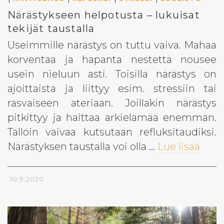
Närästykseen helpotusta – lukuisat
tekijät taustalla
Useimmille närästys on tuttu vaiva. Mahaa
korventaa ja hapanta nestettä nousee
usein nieluun asti. Toisilla närästys on
ajoittaista ja liittyy esim. stressiin tai
rasvaiseen ateriaan. Joillakin närästys
pitkittyy ja haittaa arkielämää enemmän.
Tällöin vaivaa kutsutaan refluksitaudiksi.
Närästyksen taustalla voi olla …
Lue lisää
10.9.2020