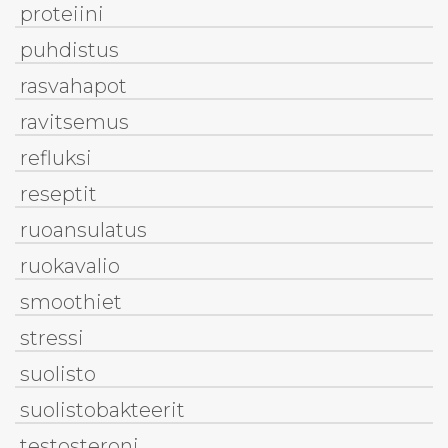
proteiini
puhdistus
rasvahapot
ravitsemus
refluksi
reseptit
ruoansulatus
ruokavalio
smoothiet
stressi
suolisto
suolistobakteerit
testosteroni