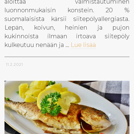
aloittaa valmistautuminen
luonnonmukaisin konstein. 20 %
suomalaisista kärsii siitepölyallergiasta.
Lepän, koivun, heinien ja pujon
kukinnoista ilmaan irtoava siitepöly
kulkeutuu nenään ja …
Lue lisää
11.2.2021