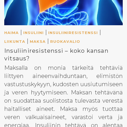
|
|
|
HAIMA
INSULIINI
INSULIINIRESISTENSSI
|
|
LIIKUNTA
MAKSA
RUOKAVALIO
Insuliiniresistenssi – koko kansan
vitsaus?
Maksalla on monia tärkeitä tehtäviä
liittyen aineenvaihduntaan, elimistön
vastustuskykyyn, kudosten uusiutumiseen
ja veren hyytymiseen. Maksan tehtävänä
on suodattaa suolistosta tulevasta verestä
haitalliset aineet. Maksa myös tuottaa
veren valkuaisaineet, varastoi verta ja
energiaa. Insuliinin tehtävä on alentaa