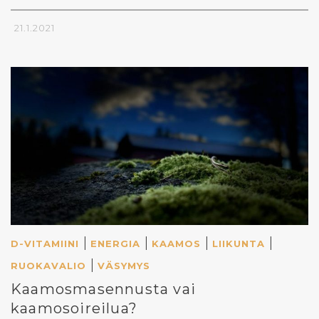
21.1.2021
|
|
|
|
D-VITAMIINI
ENERGIA
KAAMOS
LIIKUNTA
|
RUOKAVALIO
VÄSYMYS
Kaamosmasennusta vai
kaamosoireilua?