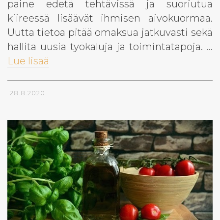
paine edetä tehtävissä ja suoriutua
kiireessä lisäävät ihmisen aivokuormaa.
Uutta tietoa pitää omaksua jatkuvasti sekä
hallita uusia työkaluja ja toimintatapoja. …
Lue lisää
28.8.2020