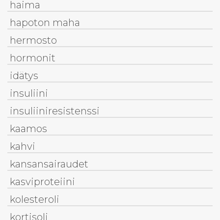
haima
hapoton maha
hermosto
hormonit
idätys
insuliini
insuliiniresistenssi
kaamos
kahvi
kansansairaudet
kasviproteiini
kolesteroli
kortisoli