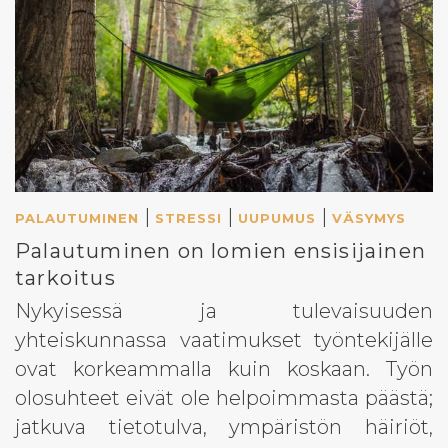
|
|
|
PALAUTUMINEN
STRESSI
UUPUMUS
VÄSYMYS
Palautuminen on lomien ensisijainen
tarkoitus
Nykyisessä ja tulevaisuuden
yhteiskunnassa vaatimukset työntekijälle
ovat korkeammalla kuin koskaan. Työn
olosuhteet eivät ole helpoimmasta päästä;
jatkuva tietotulva, ympäristön häiriöt,